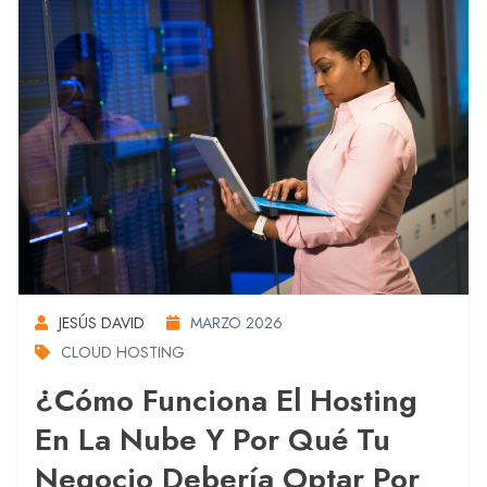
JESÚS DAVID
MARZO 2026
CLOUD HOSTING
¿Cómo Funciona El Hosting
En La Nube Y Por Qué Tu
Negocio Debería Optar Por