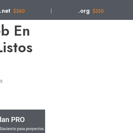
.net
.org
$360
$330
b En
istos
o.
lan PRO
imiento para proyectos