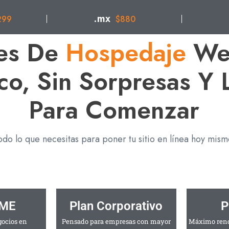
.mx
299
$880
es De
Hospedaje
We
o, Sin Sorpresas Y L
Para Comenzar
odo lo que necesitas para poner tu sitio en línea hoy mism
YME
Plan Corporativo
P
gocios en
Pensado para empresas con mayor
Máximo rend