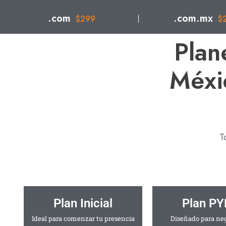
.com
.com.mx
$299
$
Plan
Méxic
T
Plan Inicial
Plan P
Ideal para comenzar tu presencia
Diseñado para ne