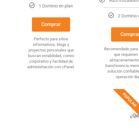
Auto Instalado
1 Dominio en plan
2 Dominio 
Comprar
Compra
Perfecto para sitios
informativos, blogs y
Recomendado para
proyectos personales que
que requieren
buscan estabilidad, correo
almacenamiento
corporativo y facilidad de
transferencia mens
administración con cPanel.
solución confiabl
operación dia
POPULAR
¿Qui