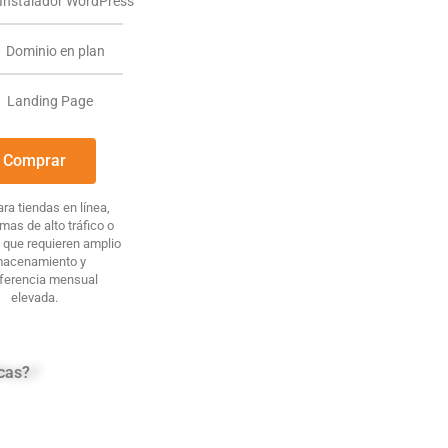
Instalador WordPress
1 Dominio en plan
Landing Page
Comprar
ara tiendas en línea,
mas de alto tráfico o
 que requieren amplio
macenamiento y
sferencia mensual
elevada.
icas?