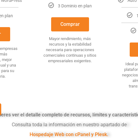
r WordPress
Auto 
3 Dominio en plan
en plan
Comprar
r
Mayor rendimiento, más
recursos y la estabilidad
 empresas
necesaria para operaciones
 más
comerciales continuas y sitios
, mejor
empresariales exigentes.
Ideal p
ual y una
platafor
e para su
negocios
ria.
al
tran
eres ver el detalle completo de recursos, límites y característ
Consulta toda la información en nuestro apartado de
Hospedaje Web con cPanel y Plesk.