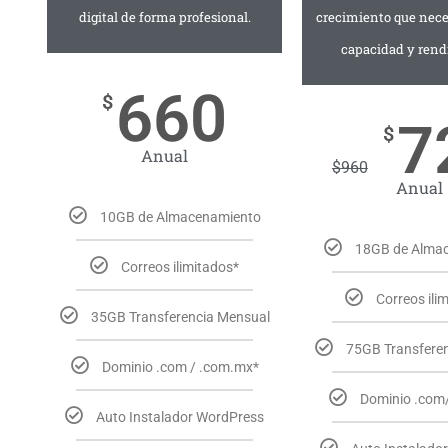
digital de forma profesional.
crecimiento que nec
capacidad y rend
660
$
7
$
Anual
$
960
Anual
10GB de Almacenamiento
18GB de Alma
Correos ilimitados*
Correos ili
35GB Transferencia Mensual
75GB Transfere
Dominio .com / .com.mx*
Dominio .com
Auto Instalador WordPress