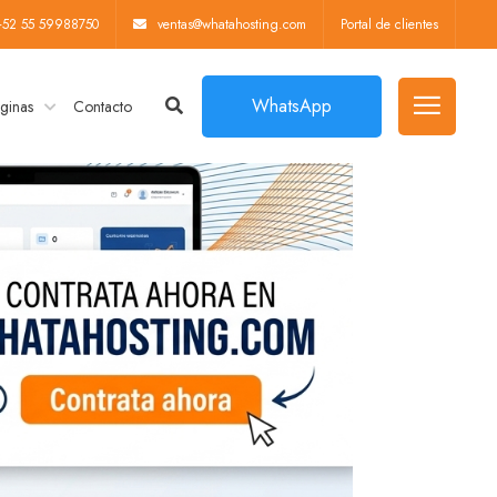
+52 55 59988750
ventas@whatahosting.com
Portal de clientes
WhatsApp
ginas
Contacto