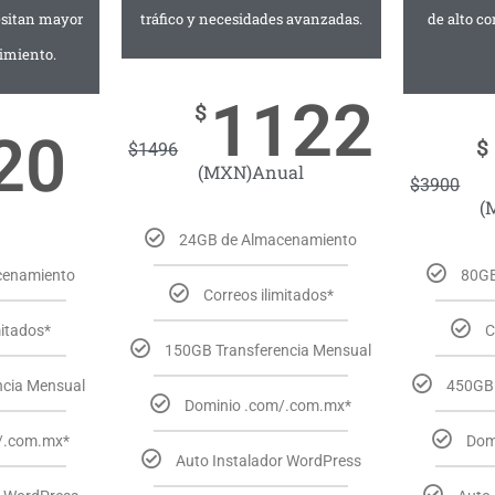
esitan mayor
tráfico y necesidades avanzadas.
de alto c
imiento.
1122
$
20
$
$
1496
(MXN)Anual
$
3900
(
24GB de Almacenamiento
cenamiento
80GB
Correos ilimitados*
mitados*
C
150GB Transferencia Mensual
ncia Mensual
450GB 
Dominio .com/.com.mx*
/.com.mx*
Dom
Auto Instalador WordPress